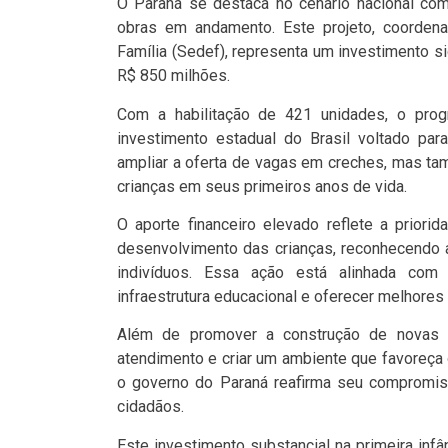
O Paraná se destaca no cenário nacional co
obras em andamento. Este projeto, coordena
Família (Sedef), representa um investimento sig
R$ 850 milhões.
Com a habilitação de 421 unidades, o prog
investimento estadual do Brasil voltado para
ampliar a oferta de vagas em creches, mas ta
crianças em seus primeiros anos de vida.
O aporte financeiro elevado reflete a prior
desenvolvimento das crianças, reconhecendo 
indivíduos. Essa ação está alinhada com
infraestrutura educacional e oferecer melhores
Além de promover a construção de novas c
atendimento e criar um ambiente que favoreça 
o governo do Paraná reafirma seu compromi
cidadãos.
Este investimento substancial na primeira inf