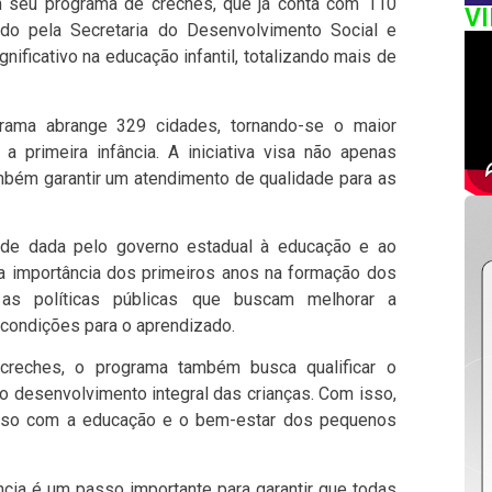
m seu programa de creches, que já conta com 110
V
do pela Secretaria do Desenvolvimento Social e
nificativo na educação infantil, totalizando mais de
rama abrange 329 cidades, tornando-se o maior
 a primeira infância. A iniciativa visa não apenas
mbém garantir um atendimento de qualidade para as
idade dada pelo governo estadual à educação e ao
a importância dos primeiros anos na formação dos
 as políticas públicas que buscam melhorar a
 condições para o aprendizado.
reches, o programa também busca qualificar o
o desenvolvimento integral das crianças. Com isso,
sso com a educação e o bem-estar dos pequenos
ância é um passo importante para garantir que todas