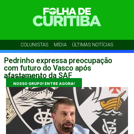
COLUNISTAS
MÍDIA
ÚLTIMAS NOTÍCIAS
Pedrinho expressa preocupação
com futuro do Vasco após
afastamento da SAF
admin
24/06/2026
17:45
NOSSO GRUPO! ENTRE AGORA!