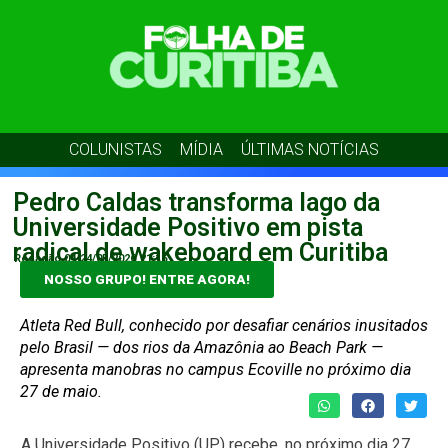
COLUNISTAS
MÍDIA
ÚLTIMAS NOTÍCIAS
Pedro Caldas transforma lago da
Universidade Positivo em pista
radical de wakeboard em Curitiba
Redação 04
24/05/2026
21:16
NOSSO GRUPO! ENTRE AGORA!
Atleta Red Bull, conhecido por desafiar cenários inusitados
pelo Brasil — dos rios da Amazônia ao Beach Park —
apresenta manobras no campus Ecoville no próximo dia
27 de maio.
A Universidade Positivo (UP) recebe, no próximo dia 27