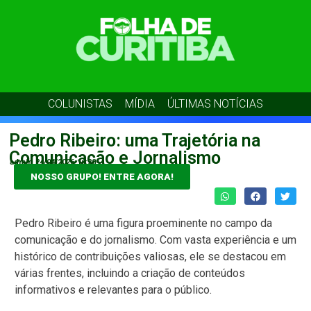
COLUNISTAS
MÍDIA
ÚLTIMAS NOTÍCIAS
Pedro Ribeiro: uma Trajetória na
Comunicação e Jornalismo
admin
24/04/2026
16:20
NOSSO GRUPO! ENTRE AGORA!
Pedro Ribeiro é uma figura proeminente no campo da
comunicação e do jornalismo. Com vasta experiência e um
histórico de contribuições valiosas, ele se destacou em
várias frentes, incluindo a criação de conteúdos
informativos e relevantes para o público.