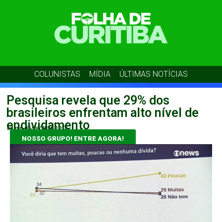
COLUNISTAS
MÍDIA
ÚLTIMAS NOTÍCIAS
Pesquisa revela que 29% dos
brasileiros enfrentam alto nível de
endividamento
admin
15/04/2026
10:05
NOSSO GRUPO! ENTRE AGORA!