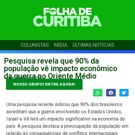
COLUNISTAS
MÍDIA
ÚLTIMAS NOTÍCIAS
Pesquisa revela que 90% da
população vê impacto econômico
da guerra no Oriente Médio
admin
20/04/2026
17:25
NOSSO GRUPO! ENTRE AGORA!
Uma pesquisa recente indicou que 90% dos brasileiros
acreditam que a guerra envolvendo os Estados Unidos,
Israel e Irã terá um impacto significativo na economia do
país. A pesquisa destaca a preocupação da população em
relação às consequências de conflitos internacionais