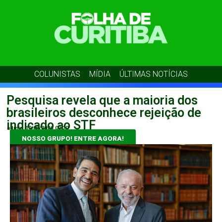
COLUNISTAS
MÍDIA
ÚLTIMAS NOTÍCIAS
Pesquisa revela que a maioria dos
brasileiros desconhece rejeição de
indicado ao STF
admin
19/05/2026
02:20
NOSSO GRUPO! ENTRE AGORA!