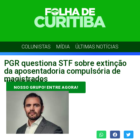
COLUNISTAS
MÍDIA
ÚLTIMAS NOTÍCIAS
PGR questiona STF sobre extinção
da aposentadoria compulsória de
magistrados
admin
26/05/2026
04:25
NOSSO GRUPO! ENTRE AGORA!