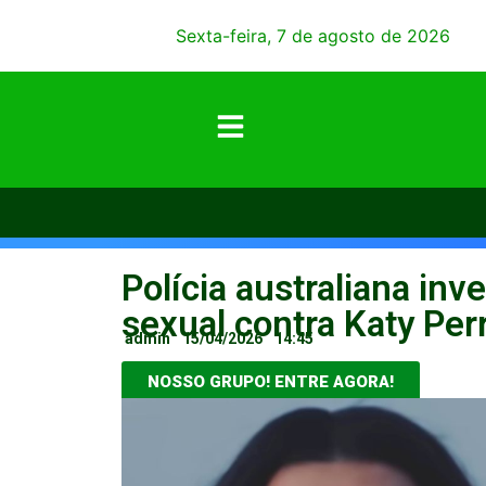
Sexta-feira, 7 de agosto de 2026
Polícia australiana in
sexual contra Katy Per
admin
15/04/2026
14:45
NOSSO GRUPO! ENTRE AGORA!