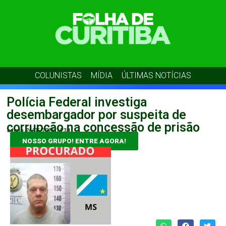
COLUNISTAS
MÍDIA
ÚLTIMAS NOTÍCIAS
Polícia Federal investiga
desembargador por suspeita de
corrupção na concessão de prisão
admin
26/05/2026
14:38
NOSSO GRUPO! ENTRE AGORA!