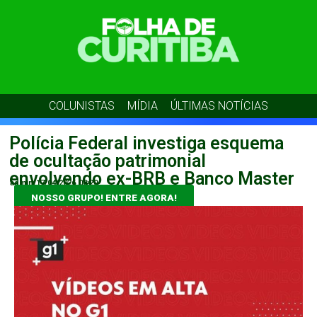
COLUNISTAS
MÍDIA
ÚLTIMAS NOTÍCIAS
Polícia Federal investiga esquema
de ocultação patrimonial
envolvendo ex-BRB e Banco Master
admin
17/04/2026
08:20
NOSSO GRUPO! ENTRE AGORA!