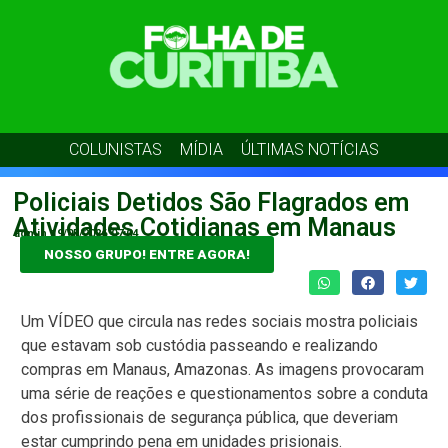
COLUNISTAS
MÍDIA
ÚLTIMAS NOTÍCIAS
Policiais Detidos São Flagrados em
Atividades Cotidianas em Manaus
admin
19/05/2026
07:04
NOSSO GRUPO! ENTRE AGORA!
Um VÍDEO que circula nas redes sociais mostra policiais
que estavam sob custódia passeando e realizando
compras em Manaus, Amazonas. As imagens provocaram
uma série de reações e questionamentos sobre a conduta
dos profissionais de segurança pública, que deveriam
estar cumprindo pena em unidades prisionais.