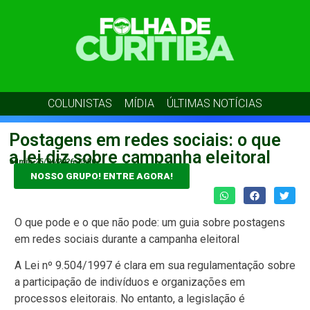
COLUNISTAS
MÍDIA
ÚLTIMAS NOTÍCIAS
Postagens em redes sociais: o que
a lei diz sobre campanha eleitoral
admin
25/04/2026
13:50
NOSSO GRUPO! ENTRE AGORA!
O que pode e o que não pode: um guia sobre postagens
em redes sociais durante a campanha eleitoral
A Lei nº 9.504/1997 é clara em sua regulamentação sobre
a participação de indivíduos e organizações em
processos eleitorais. No entanto, a legislação é