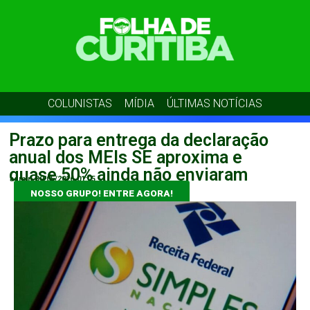
COLUNISTAS
MÍDIA
ÚLTIMAS NOTÍCIAS
Prazo para entrega da declaração
anual dos MEIs SE aproxima e
quase 50% ainda não enviaram
admin
30/05/2026
01:05
NOSSO GRUPO! ENTRE AGORA!