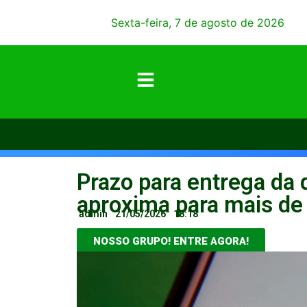
Sexta-feira, 7 de agosto de 2026
Prazo para entrega da 
aproxima para mais de
admin
21/05/2026
18:18
NOSSO GRUPO! ENTRE AGORA!