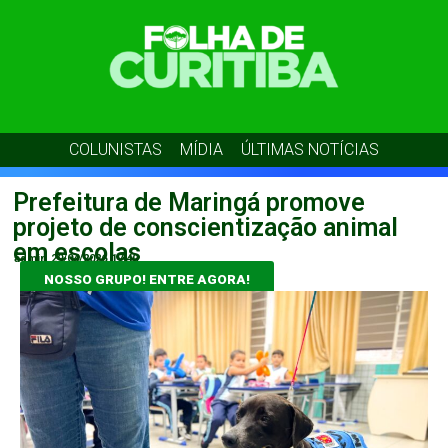
COLUNISTAS
MÍDIA
ÚLTIMAS NOTÍCIAS
Prefeitura de Maringá promove
projeto de conscientização animal
em escolas
admin
29/04/2026
17:40
NOSSO GRUPO! ENTRE AGORA!