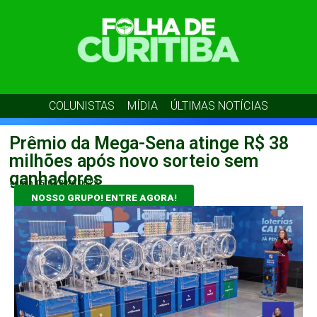
COLUNISTAS
MÍDIA
ÚLTIMAS NOTÍCIAS
Prêmio da Mega-Sena atinge R$ 38
milhões após novo sorteio sem
ganhadores
admin
05/07/2026
06:22
NOSSO GRUPO! ENTRE AGORA!