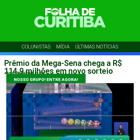
COLUNISTAS
MÍDIA
ÚLTIMAS NOTÍCIAS
Prêmio da Mega-Sena chega a R$
114,9 milhões em novo sorteio
admin
28/04/2026
21:20
NOSSO GRUPO! ENTRE AGORA!