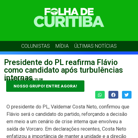
COLUNISTAS
MÍDIA
ÚLTIMAS NOTÍCIAS
Presidente do PL reafirma Flávio
como candidato após turbulências
internas
admin
25/05/2026
15:08
NOSSO GRUPO! ENTRE AGORA!
O presidente do PL, Valdemar Costa Neto, confirmou que
Flávio será o candidato do partido, reforçando a decisão
em meio a um cenário de crise interna que envolveu a
saída de Vorcaro. Em declarações recentes, Costa Neto
enfatizou a importância de manter a unidade e a direção