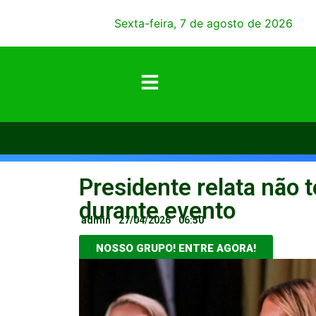
Sexta-feira, 7 de agosto de 2026
Presidente relata não 
durante evento
admin
27/04/2026
06:50
NOSSO GRUPO! ENTRE AGORA!