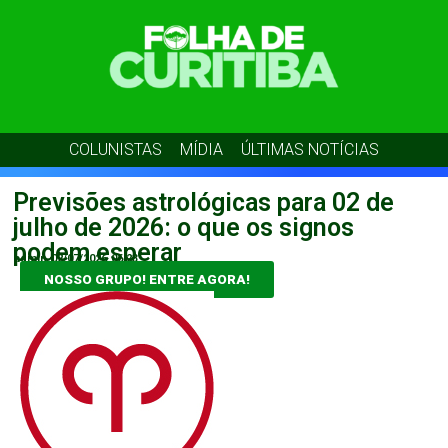
COLUNISTAS
MÍDIA
ÚLTIMAS NOTÍCIAS
Previsões astrológicas para 02 de
julho de 2026: o que os signos
podem esperar
admin
02/07/2026
06:23
NOSSO GRUPO! ENTRE AGORA!