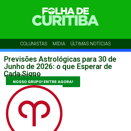
COLUNISTAS
MÍDIA
ÚLTIMAS NOTÍCIAS
Previsões Astrológicas para 30 de
Junho de 2026: o que Esperar de
Cada Signo
admin
30/06/2026
06:37
NOSSO GRUPO! ENTRE AGORA!