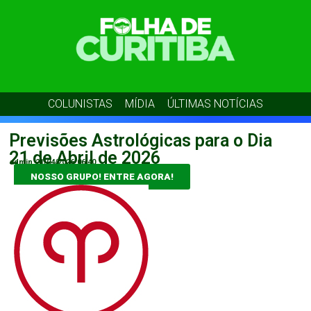
COLUNISTAS
MÍDIA
ÚLTIMAS NOTÍCIAS
Previsões Astrológicas para o Dia
21 de Abril de 2026
admin
21/04/2026
06:40
NOSSO GRUPO! ENTRE AGORA!