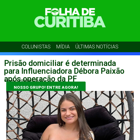
COLUNISTAS
MÍDIA
ÚLTIMAS NOTÍCIAS
Prisão domiciliar é determinada
para Influenciadora Débora Paixão
após operação da PF
admin
17/04/2026
06:15
NOSSO GRUPO! ENTRE AGORA!