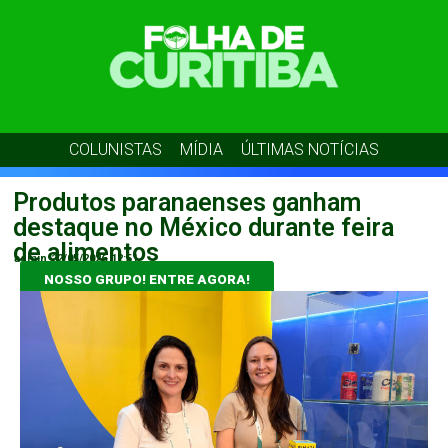
COLUNISTAS
MÍDIA
ÚLTIMAS NOTÍCIAS
Produtos paranaenses ganham
destaque no México durante feira
de alimentos
admin
22/05/2026
12:51
NOSSO GRUPO! ENTRE AGORA!