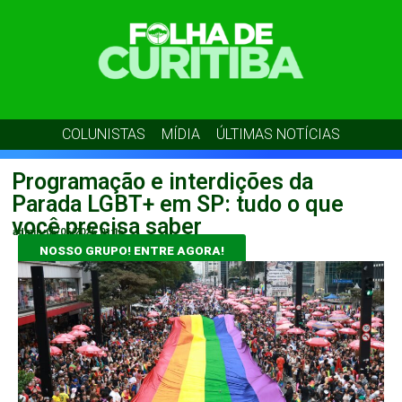
COLUNISTAS
MÍDIA
ÚLTIMAS NOTÍCIAS
Programação e interdições da
Parada LGBT+ em SP: tudo o que
você precisa saber
admin
05/06/2026
01:15
NOSSO GRUPO! ENTRE AGORA!