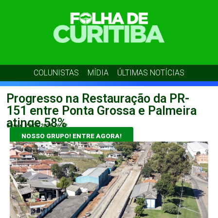
COLUNISTAS
MÍDIA
ÚLTIMAS NOTÍCIAS
Progresso na Restauração da PR-
151 entre Ponta Grossa e Palmeira
atinge 58%
admin
29/06/2026
16:42
NOSSO GRUPO! ENTRE AGORA!