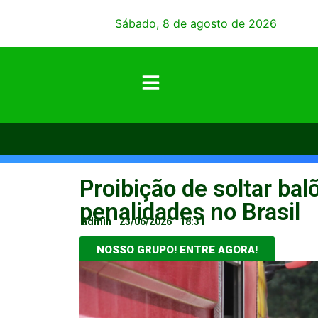
Sábado, 8 de agosto de 2026
Proibição de soltar bal
penalidades no Brasil
admin
23/06/2026
18:31
NOSSO GRUPO! ENTRE AGORA!