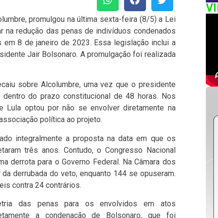
V
lumbre, promulgou na última sexta-feira (8/5) a Lei
ar na redução das penas de indivíduos condenados
 em 8 de janeiro de 2023. Essa legislação inclui a
sidente Jair Bolsonaro. A promulgação foi realizada
ecaiu sobre Alcolumbre, uma vez que o presidente
o dentro do prazo constitucional de 48 horas. Nos
 Lula optou por não se envolver diretamente na
associação política ao projeto.
tado integralmente a proposta na data em que os
aram três anos. Contudo, o Congresso Nacional
ma derrota para o Governo Federal. Na Câmara dos
 da derrubada do veto, enquanto 144 se opuseram.
is contra 24 contrários.
metria das penas para os envolvidos em atos
retamente a condenação de Bolsonaro, que foi