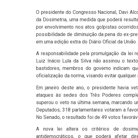
O presidente do Congresso Nacional, Davi Alco
da Dosimetria, uma medida que poderá result
por envolvimento nos atos golpistas ocorridos
possibilidade de diminuição da pena do ex-pre
em uma edição extra do Diário Oficial da União.
A responsabilidade pela promulgação da lei r
Luiz Inácio Lula da Silva não assinou o text
bastidores, membros do governo indicam que
oficialização da norma, visando evitar qualquer 
Em janeiro deste ano, o presidente havia ve
ataques às sedes dos Três Poderes complet
superou o veto na última semana, marcando u
Deputados, 318 parlamentares votaram a favor
No Senado, o resultado foi de 49 votos favoráve
A nova lei altera os critérios de dosi
antidemocráticos, o que poderá afetar di