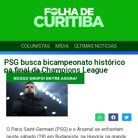
COLUNISTAS
MÍDIA
ÚLTIMAS NOTÍCIAS
PSG busca bicampeonato histórico
na final da Champions League
admin
30/05/2026
07:31
NOSSO GRUPO! ENTRE AGORA!
O Paris Saint-Germain (PSG) e o Arsenal se enfrentam
neste sábado (28) em Budapeste, na Hungria, na grande