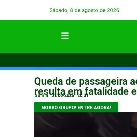
Sábado, 8 de agosto de 2026
Queda de passageira a
resulta em fatalidade 
admin
01/06/2026
20:01
NOSSO GRUPO! ENTRE AGORA!