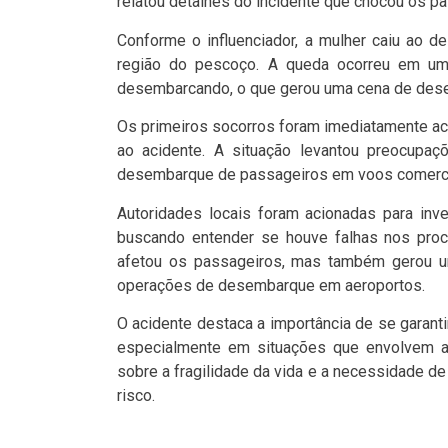
relatou detalhes do incidente que chocou os p
Conforme o influenciador, a mulher caiu ao d
região do pescoço. A queda ocorreu em u
desembarcando, o que gerou uma cena de dese
Os primeiros socorros foram imediatamente aci
ao acidente. A situação levantou preocupa
desembarque de passageiros em voos comercia
Autoridades locais foram acionadas para inve
buscando entender se houve falhas nos proc
afetou os passageiros, mas também gerou u
operações de desembarque em aeroportos.
O acidente destaca a importância de se garant
especialmente em situações que envolvem a 
sobre a fragilidade da vida e a necessidade 
risco.