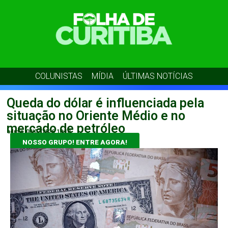
COLUNISTAS
MÍDIA
ÚLTIMAS NOTÍCIAS
Queda do dólar é influenciada pela
situação no Oriente Médio e no
mercado de petróleo
admin
08/07/2026
10:10
NOSSO GRUPO! ENTRE AGORA!