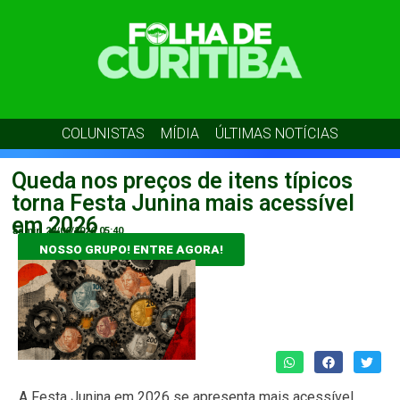
COLUNISTAS
MÍDIA
ÚLTIMAS NOTÍCIAS
Queda nos preços de itens típicos
torna Festa Junina mais acessível
em 2026
admin
22/06/2026
05:40
NOSSO GRUPO! ENTRE AGORA!
A Festa Junina em 2026 se apresenta mais acessível