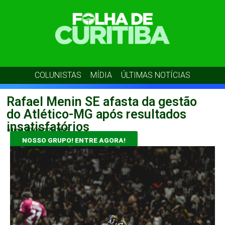
COLUNISTAS
MÍDIA
ÚLTIMAS NOTÍCIAS
Rafael Menin SE afasta da gestão
do Atlético-MG após resultados
insatisfatórios
admin
30/04/2026
18:15
NOSSO GRUPO! ENTRE AGORA!