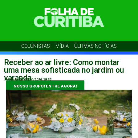
COLUNISTAS
MÍDIA
ÚLTIMAS NOTÍCIAS
Receber ao ar livre: Como montar
uma mesa sofisticada no jardim ou
varanda
Redação 02
16/04/2026
18:52
NOSSO GRUPO! ENTRE AGORA!