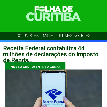
COLUNISTAS
MÍDIA
ÚLTIMAS NOTÍCIAS
Receita Federal contabiliza 44
milhões de declarações do Imposto
de Renda
admin
30/05/2026
18:40
NOSSO GRUPO! ENTRE AGORA!