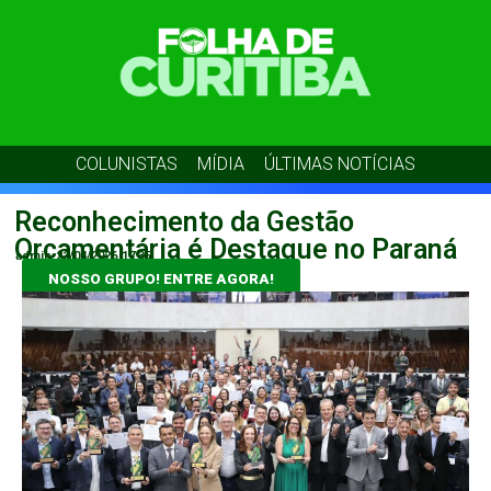
COLUNISTAS
MÍDIA
ÚLTIMAS NOTÍCIAS
Reconhecimento da Gestão
Orçamentária é Destaque no Paraná
admin
22/04/2026
17:35
NOSSO GRUPO! ENTRE AGORA!