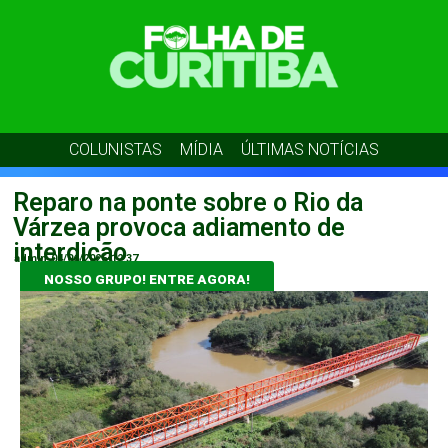
COLUNISTAS
MÍDIA
ÚLTIMAS NOTÍCIAS
Reparo na ponte sobre o Rio da
Várzea provoca adiamento de
interdição
admin
04/06/2026
12:37
NOSSO GRUPO! ENTRE AGORA!