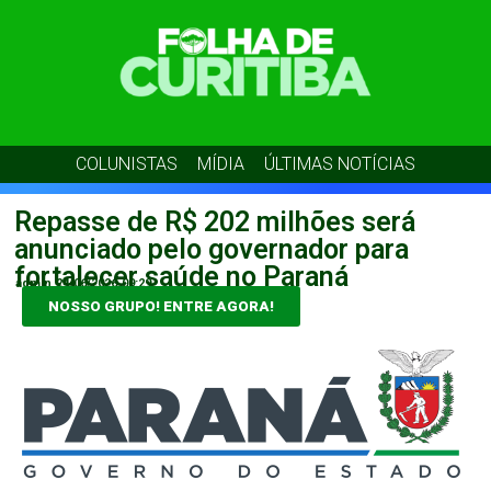
COLUNISTAS
MÍDIA
ÚLTIMAS NOTÍCIAS
Repasse de R$ 202 milhões será
anunciado pelo governador para
fortalecer saúde no Paraná
admin
24/06/2026
09:29
NOSSO GRUPO! ENTRE AGORA!