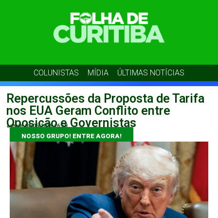
COLUNISTAS
MÍDIA
ÚLTIMAS NOTÍCIAS
Repercussões da Proposta de Tarifa
nos EUA Geram Conflito entre
Oposição e Governistas
admin
02/06/2026
16:58
NOSSO GRUPO! ENTRE AGORA!