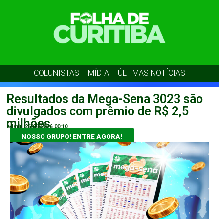
COLUNISTAS
MÍDIA
ÚLTIMAS NOTÍCIAS
Resultados da Mega-Sena 3023 são
divulgados com prêmio de R$ 2,5
milhões
admin
26/06/2026
00:10
NOSSO GRUPO! ENTRE AGORA!