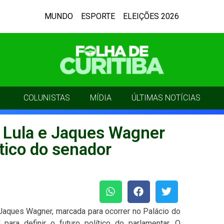
MUNDO
ESPORTE
ELEIÇÕES 2026
COLUNISTAS
MÍDIA
ÚLTIMAS NOTÍCIAS
e Lula e Jaques Wagner
ítico do senador
 Jaques Wagner, marcada para ocorrer no Palácio do
para definir o futuro político do parlamentar. O