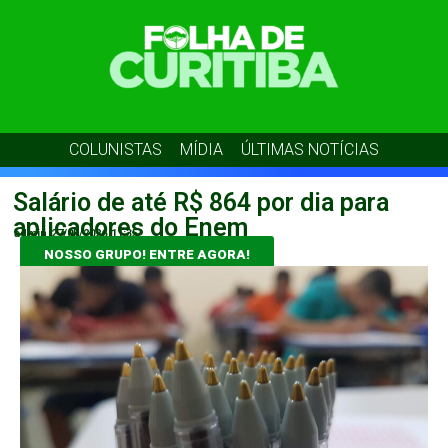
COLUNISTAS
MÍDIA
ÚLTIMAS NOTÍCIAS
Salário de até R$ 864 por dia para
aplicadores do Enem
admin
27/05/2026
11:35
NOSSO GRUPO! ENTRE AGORA!