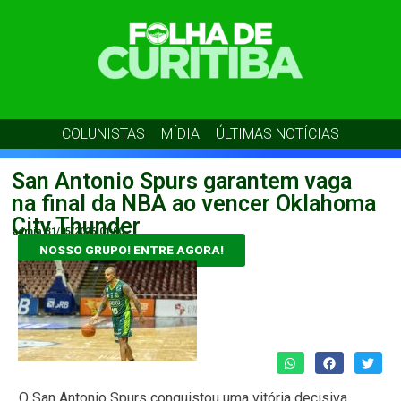
COLUNISTAS
MÍDIA
ÚLTIMAS NOTÍCIAS
San Antonio Spurs garantem vaga
na final da NBA ao vencer Oklahoma
City Thunder
admin
31/05/2026
01:00
NOSSO GRUPO! ENTRE AGORA!
O San Antonio Spurs conquistou uma vitória decisiva