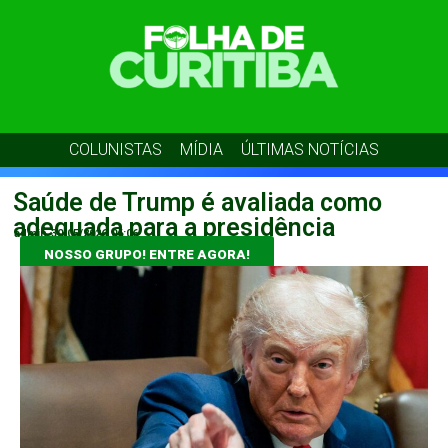
COLUNISTAS
MÍDIA
ÚLTIMAS NOTÍCIAS
Saúde de Trump é avaliada como
adequada para a presidência
admin
30/05/2026
06:06
NOSSO GRUPO! ENTRE AGORA!