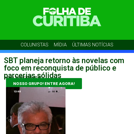
COLUNISTAS
MÍDIA
ÚLTIMAS NOTÍCIAS
SBT planeja retorno às novelas com
foco em reconquista de público e
parcerias sólidas
admin
16/04/2026
00:45
NOSSO GRUPO! ENTRE AGORA!