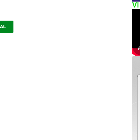
V
EAL