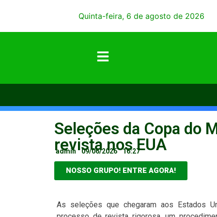
Quinta-feira, 6 de agosto de 2026
Seleções da Copa do 
revista nos EUA
admin
09/06/2026
16:27
NOSSO GRUPO! ENTRE AGORA!
As seleções que chegaram aos Estados U
processo de revista rigorosa, um procedime