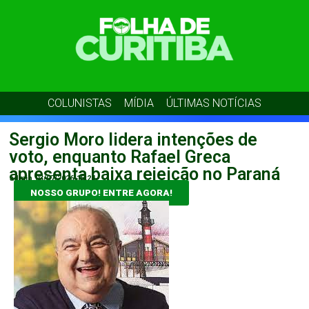
COLUNISTAS
MÍDIA
ÚLTIMAS NOTÍCIAS
Sergio Moro lidera intenções de
voto, enquanto Rafael Greca
apresenta baixa rejeição no Paraná
admin
03/07/2026
15:24
NOSSO GRUPO! ENTRE AGORA!