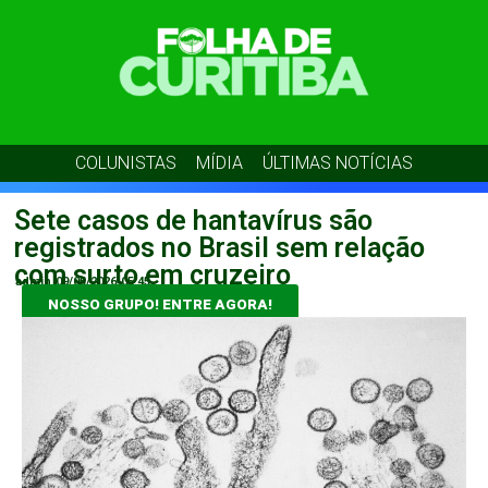
COLUNISTAS
MÍDIA
ÚLTIMAS NOTÍCIAS
Sete casos de hantavírus são
registrados no Brasil sem relação
com surto em cruzeiro
admin
09/05/2026
05:45
NOSSO GRUPO! ENTRE AGORA!