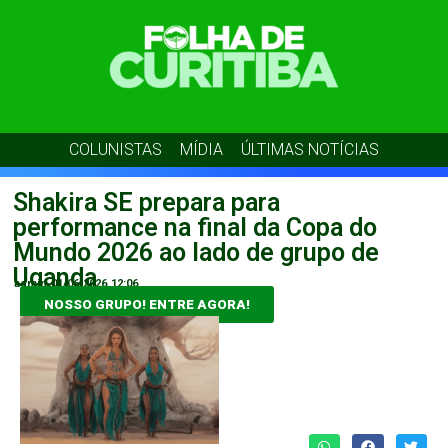
COLUNISTAS
MÍDIA
ÚLTIMAS NOTÍCIAS
Shakira SE prepara para
performance na final da Copa do
Mundo 2026 ao lado de grupo de
Uganda
admin
01/06/2026
12:06
NOSSO GRUPO! ENTRE AGORA!